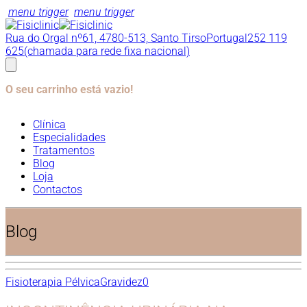
menu trigger
menu trigger
Rua do Orgal nº61, 4780-513, Santo Tirso
Portugal
252 119
625
(chamada para rede fixa nacional)
O seu carrinho está vazio!
Clínica
Especialidades
Tratamentos
Blog
Loja
Contactos
Blog
Fisioterapia Pélvica
Gravidez
0