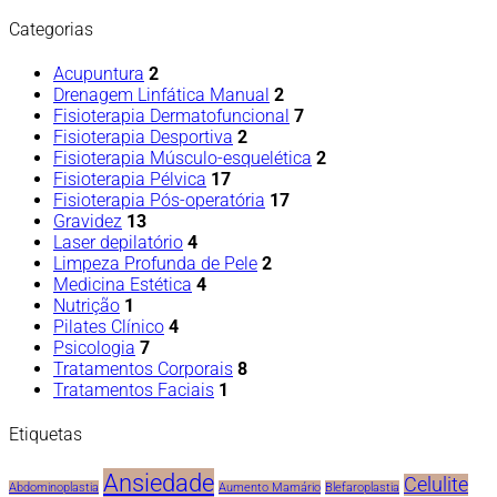
de
noticias
Categorias
Acupuntura
2
Drenagem Linfática Manual
2
Fisioterapia Dermatofuncional
7
Fisioterapia Desportiva
2
Fisioterapia Músculo-esquelética
2
Fisioterapia Pélvica
17
Fisioterapia Pós-operatória
17
Gravidez
13
Laser depilatório
4
Limpeza Profunda de Pele
2
Medicina Estética
4
Nutrição
1
Pilates Clínico
4
Psicologia
7
Tratamentos Corporais
8
Tratamentos Faciais
1
Etiquetas
Ansiedade
Celulite
Abdominoplastia
Aumento Mamário
Blefaroplastia