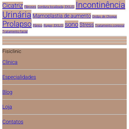
Incontinência
Cicatriz
Fibroses
Gordura localizada; EXILIS;
Urinária
Mamoplastia de aumento
Ondas de Choque
Prolapso
sono
Stress
Pânico
Rugas; EXILIS;
Tratamento corporal
Tratamento facial
Fisiclinic
Clínica
Especialidades
Blog
Loja
Contatos