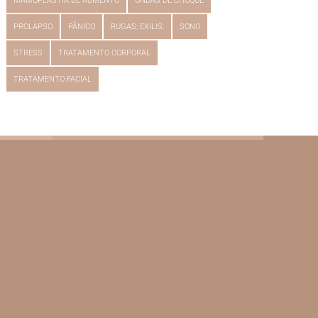
MAMOPLASTIA DE AUMENTO
ONDAS DE CHOQUE
PROLAPSO
PÂNICO
RUGAS; EXILIS;
SONO
STRESS
TRATAMENTO CORPORAL
TRATAMENTO FACIAL