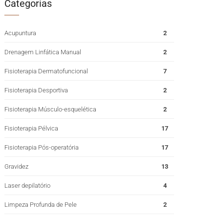
Categorias
Acupuntura
2
Drenagem Linfática Manual
2
Fisioterapia Dermatofuncional
7
Fisioterapia Desportiva
2
Fisioterapia Músculo-esquelética
2
Fisioterapia Pélvica
17
Fisioterapia Pós-operatória
17
Gravidez
13
Laser depilatório
4
Limpeza Profunda de Pele
2