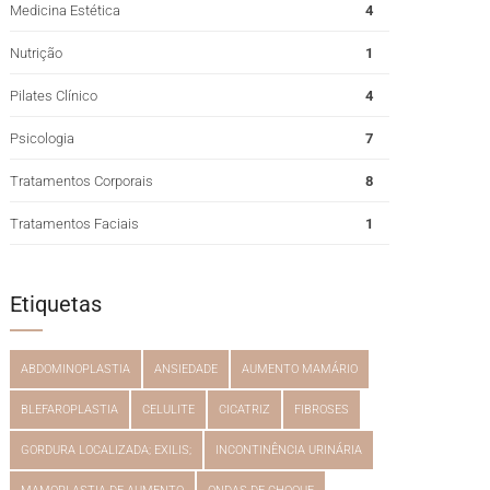
Medicina Estética
4
Nutrição
1
Pilates Clínico
4
Psicologia
7
Tratamentos Corporais
8
Tratamentos Faciais
1
Etiquetas
ABDOMINOPLASTIA
ANSIEDADE
AUMENTO MAMÁRIO
BLEFAROPLASTIA
CELULITE
CICATRIZ
FIBROSES
GORDURA LOCALIZADA; EXILIS;
INCONTINÊNCIA URINÁRIA