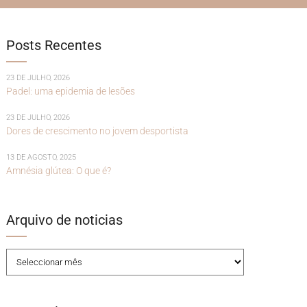
Posts Recentes
23 DE JULHO, 2026
Padel: uma epidemia de lesões
23 DE JULHO, 2026
Dores de crescimento no jovem desportista
13 DE AGOSTO, 2025
Amnésia glútea: O que é?
Arquivo de noticias