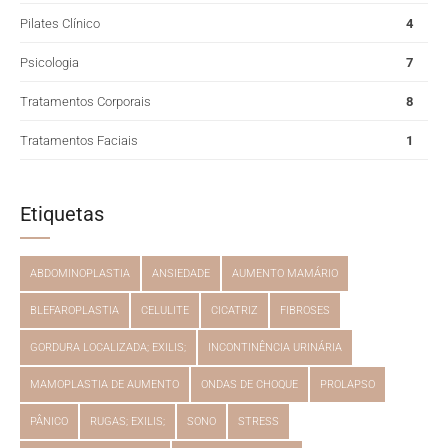
Pilates Clínico
4
Psicologia
7
Tratamentos Corporais
8
Tratamentos Faciais
1
Etiquetas
ABDOMINOPLASTIA
ANSIEDADE
AUMENTO MAMÁRIO
BLEFAROPLASTIA
CELULITE
CICATRIZ
FIBROSES
GORDURA LOCALIZADA; EXILIS;
INCONTINÊNCIA URINÁRIA
MAMOPLASTIA DE AUMENTO
ONDAS DE CHOQUE
PROLAPSO
PÂNICO
RUGAS; EXILIS;
SONO
STRESS