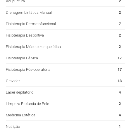
Acupuntura
2
Drenagem Linfática Manual
2
Fisioterapia Dermatofuncional
7
Fisioterapia Desportiva
2
Fisioterapia Músculo-esquelética
2
Fisioterapia Pélvica
17
Fisioterapia Pós-operatória
17
Gravidez
13
Laser depilatório
4
Limpeza Profunda de Pele
2
Medicina Estética
4
Nutrição
1