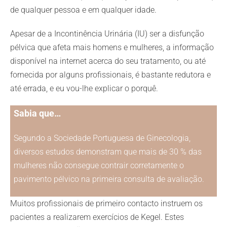
de qualquer pessoa e em qualquer idade.
Apesar de a Incontinência Urinária (IU) ser a disfunção
pélvica que afeta mais homens e mulheres, a informação
disponível na internet acerca do seu tratamento, ou até
fornecida por alguns profissionais, é bastante redutora e
até errada, e eu vou-lhe explicar o porquê.
Sabia que…
Segundo a Sociedade Portuguesa de Ginecologia,
diversos estudos demonstram que mais de 30 % das
mulheres não consegue contrair corretamente o
pavimento pélvico na primeira consulta de avaliação.
Muitos profissionais de primeiro contacto instruem os
pacientes a realizarem exercícios de Kegel. Estes