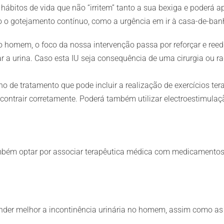
e hábitos de vida que não “irritem” tanto a sua bexiga e poderá 
to o gotejamento contínuo, como a urgência em ir à casa-de-ban
 homem, o foco da nossa intervenção passa por reforçar e reed
 a urina. Caso esta IU seja consequência de uma cirurgia ou ra
no de tratamento que pode incluir a realização de exercícios te
ontrair corretamente. Poderá também utilizar electroestimulaçã
mbém optar por associar terapêutica médica com medicamentos 
nder melhor a incontinência urinária no homem, assim como as s