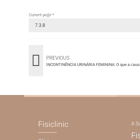
Current ye@r
*
PREVIOUS
INCONTINÊNCIA URINÁRIA FEMININA: O que a causa 
Fisiclinic
A S
Fi