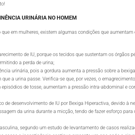
to!
TINÊNCIA URINÁRIA NO HOMEM
o que em mulheres, existem algumas condições que aumentam 
parecimento de IU, porque os tecidos que sustentam os órgãos 
rmitindo a perda de urina;
cia urinária, pois a gordura aumenta a pressão sobre a bexig
que a urina passe. Verifica-se que, por vezes, o emagrecimento
 episódios de tosse, aumentam a pressão intra-abdominal e c
co de desenvolvimento de IU por Bexiga Hiperactiva, devido à ne
sagem da urina durante a micção, tendo de fazer esforço para u
sculina, segundo um estudo de levantamento de casos realizad