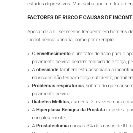
estados depressivos. Mas saiba que tem tratamen
FACTORES DE RISCO E CAUSAS DE INCON
Apesar de a IU ser menos frequente em homens d
incontinência urinária, como por exemplo:
O
envelhecimento
é um fator de risco para o a
pavimento pélvico perdem tonicidade e força, pe
A
obesidade
também está associada a incontinên
músculos não tenham força suficiente, permitem 
Problemas respiratórios
, sobretudo que causem
pavimento pélvico;
Diabetes Mellitus
, aumenta 2,5 vezes mais o ris
A
Hiperplasia Benigna da Próstata
impede a pas
completamente;
A
Prostatectomia
causa 53% dos casos de IU ma