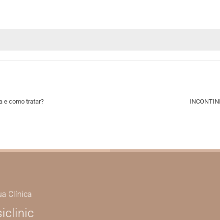
e como tratar?
INCONTINÊ
ua Clínica
siclinic