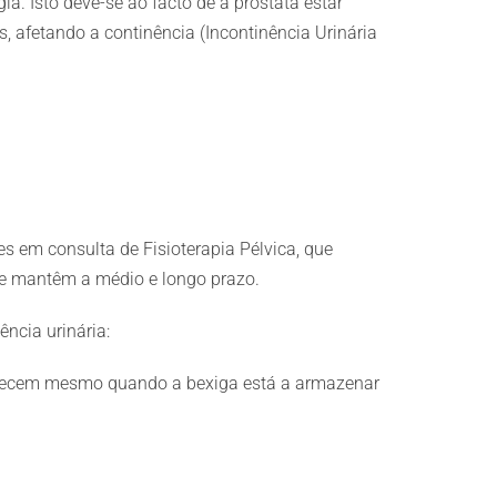
. Isto deve-se ao facto de a próstata estar
, afetando a continência (Incontinência Urinária
 em consulta de Fisioterapia Pélvica, que
 se mantêm a médio e longo prazo.
ncia urinária:
contecem mesmo quando a bexiga está a armazenar