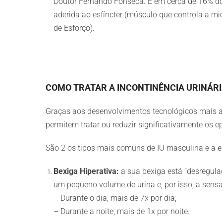
Doutor Fernando Fonseca. E em cerca de 16% dos 
aderida ao esfíncter (músculo que controla a mi
de Esforço).
COMO TRATAR A INCONTINÊNCIA URINÁR
Graças aos desenvolvimentos tecnológicos mais at
permitem tratar ou reduzir significativamente os 
São 2 os tipos mais comuns de IU masculina e a est
Bexiga Hiperativa:
a sua bexiga está “desregula
um pequeno volume de urina e, por isso, a sensa
– Durante o dia, mais de 7x por dia;
– Durante a noite, mais de 1x por noite.