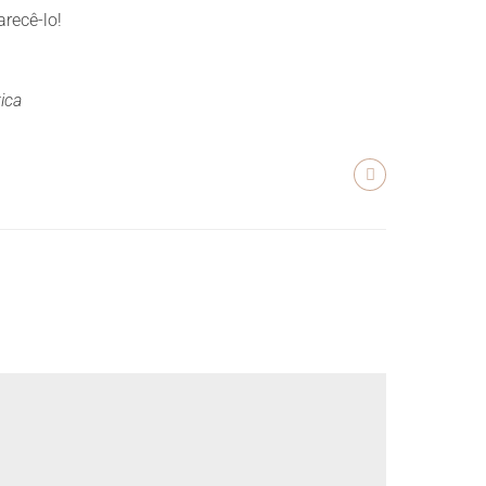
recê-lo!
ica