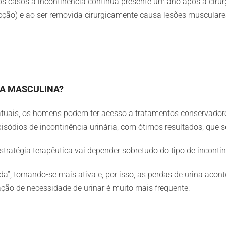
casos a incontinência continua presente um ano após a cirurgia
cção) e ao ser removida cirurgicamente causa lesões musculares
IA MASCULINA?
uais, os homens podem ter acesso a tratamentos conservadores
episódios de incontinência urinária, com ótimos resultados, que
ratégia terapêutica vai depender sobretudo do tipo de incontinê
da”, tornando-se mais ativa e, por isso, as perdas de urina a
ção de necessidade de urinar é muito mais frequente: