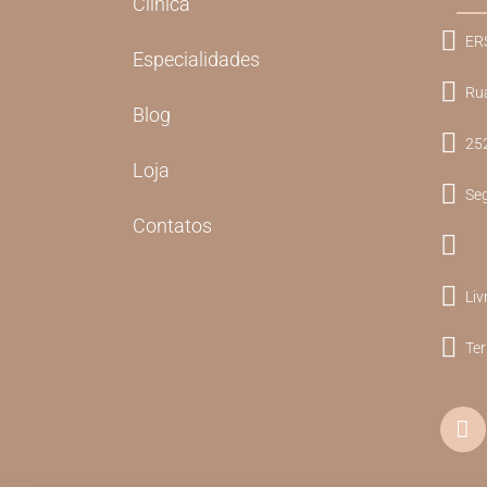
Clínica
ER
Especialidades
Rua
Blog
252
Loja
Seg
Contatos
Liv
Te