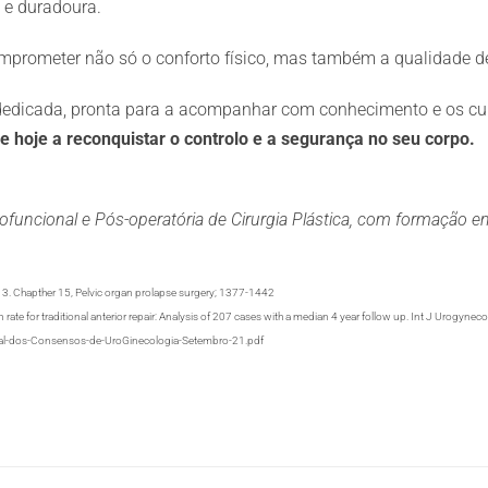
 e duradoura.
comprometer não só o conforto físico, mas também a qualidade d
 dedicada, pronta para a acompanhar com conhecimento e os c
 hoje a reconquistar o controlo e a segurança no seu corpo.
tofuncional e Pós-operatória de Cirurgia Plástica, com formação 
013. Chapther 15, Pelvic organ prolapse surgery; 1377-1442
te for traditional anterior repair: Analysis of 207 cases with a median 4 year follow up. Int J Urogynec
tal-dos-Consensos-de-UroGinecologia-Setembro-21.pdf