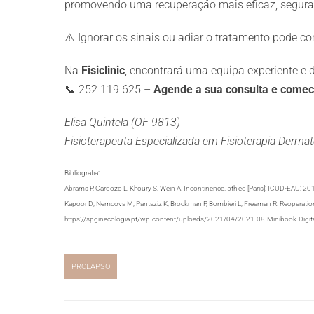
promovendo uma recuperação mais eficaz, segura
⚠️ Ignorar os sinais ou adiar o tratamento pode 
Na
Fisiclinic
, encontrará uma equipa experiente e
📞 252 119 625 –
Agende a sua consulta e comece
Elisa Quintela (OF 9813)
Fisioterapeuta Especializada em Fisioterapia Derma
Bibliografia:
Abrams P, Cardozo L, Khoury S, Wein A. Incontinence. 5th ed [Paris]: ICUD-EAU; 2
Kapoor D, Nemcova M, Pantaziz K, Brockman P, Bombieri L, Freeman R. Reoperation ra
https://spginecologia.pt/wp-content/uploads/2021/04/2021-08-Minibook-Digi
PROLAPSO