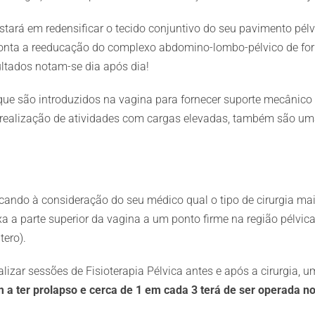
estará em redensificar o tecido conjuntivo do seu pavimento pél
ta a reeducação do complexo abdomino-lombo-pélvico de forma 
ultados notam-se dia após dia!
e, que são introduzidos na vagina para fornecer suporte mecâni
a realização de atividades com cargas elevadas, também são u
ficando à consideração do seu médico qual o tipo de cirurgia m
a a parte superior da vagina a um ponto firme na região pélvica
tero).
izar sessões de Fisioterapia Pélvica antes e após a cirurgia, 
 a ter prolapso e cerca de 1 em cada 3 terá de ser operada 