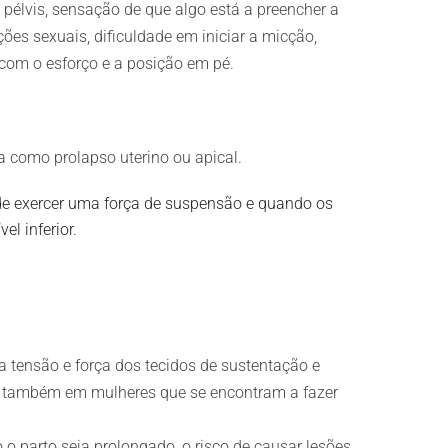
élvis, sensação de que algo está a preencher a
es sexuais, dificuldade em iniciar a micção,
 com o esforço e a posição em pé.
 como prolapso uterino ou apical.
de exercer uma força de suspensão e quando os
l inferior.
 tensão e força dos tecidos de sustentação e
re também em mulheres que se encontram a fazer
 o parto seja prolongado, o risco de causar lesões