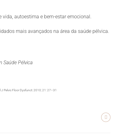
e vida, autoestima e bem-estar emocional.
uidados mais avançados na área da saúde pélvica.
em Saúde Pélvica
ol J Pelvic Floor Dysfunct. 2010; 21: 27–31