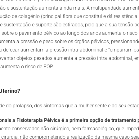
o e sustentação aumenta ainda mais. A multiparidade aumenta
 de colagénio (principal fibra que constitui e dá resistência 
de sustentação e suporte são estirados, pelo que a sua tensão p
sobre o pavimento pélvico ao longo dos anos aumenta o risco
enta a pressão e peso sobre os órgãos pélvicos, pressionand
a defecar aumentam a pressão intra-abdominal e “empurram os 
evantar objetos pesados aumenta a pressão intra-abdominal, e
 aumenta o risco de POP.
Uterino?
de do prolapso, dos sintomas que a mulher sente e do seu estad
cionais a Fisioterapia Pélvica é a primeira opção de tratament
ento conservador, não cirúrgico, nem farmacológico, que imped
e cirurgia, não comprometendo a realização da mesma caso seja