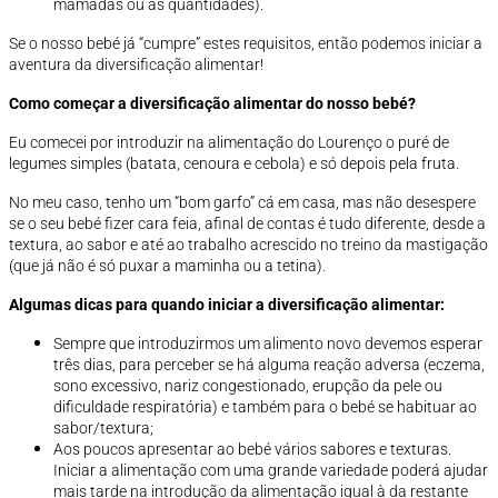
mamadas ou as quantidades).
Se o nosso bebé já “cumpre” estes requisitos, então podemos iniciar a
aventura da diversificação alimentar!
Como começar a diversificação alimentar do nosso bebé?
Eu comecei por introduzir na alimentação do Lourenço o puré de
legumes simples (batata, cenoura e cebola) e só depois pela fruta.
No meu caso, tenho um “bom garfo” cá em casa, mas não desespere
se o seu bebé fizer cara feia, afinal de contas é tudo diferente, desde a
textura, ao sabor e até ao trabalho acrescido no treino da mastigação
(que já não é só puxar a maminha ou a tetina).
Algumas dicas para quando iniciar a diversificação alimentar:
Sempre que introduzirmos um alimento novo devemos esperar
três dias, para perceber se há alguma reação adversa (eczema,
sono excessivo, nariz congestionado, erupção da pele ou
dificuldade respiratória) e também para o bebé se habituar ao
sabor/textura;
Aos poucos apresentar ao bebé vários sabores e texturas.
Iniciar a alimentação com uma grande variedade poderá ajudar
mais tarde na introdução da alimentação igual à da restante