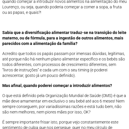
quando começar a introduzir novos alimentos na alimentação do meu
Lourenço, ou seja, quando poderia começar a comer a sopa, a fruta
ou as papas, e quais?!
S
abia qu
e a dive
rsificação alimentar traduz-se na transição do leite
materno, ou de fórmula, para a ingestão de outros alimentos, mais
parecidos com a alimentação da família?
Acredito que todos os papás passam por imensas dúvidas, legítimas,
até porque não há nenhum plano alimentar específico e os bebés são
todos diferentes, com processos de crescimento diferentes, sem
“livros de instruções” e cada um com o seu timing (e poderei
acrescentar, gosto já um pouco definido).
Mas afinal, quando poderei começar a introduzir alimentos?
O que está definido pela Organização Mundial de Saúde (OMS) é que a
mãe deve amamentar em exclusivo o seu bebé até aos 6 meses! Nem
sempre conseguem, por variadíssimas razões e está tudo bem, não
são nem melhores, nem piores mães por isso, OK?
É sempre importante frisar isto, porque vejo constantemente este
sentimento de culpa que nos persegue, quer no meu círculo de