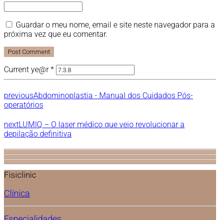
Guardar o meu nome, email e site neste navegador para a
próxima vez que eu comentar.
Post Comment
Current ye@r
*
previous
Abdominoplastia - Manual dos Cuidados Pós-
operatórios
next
LUMIQ – O laser médico que veio revolucionar a
depilação definitiva
Fisiclinic
Clínica
Especialidades