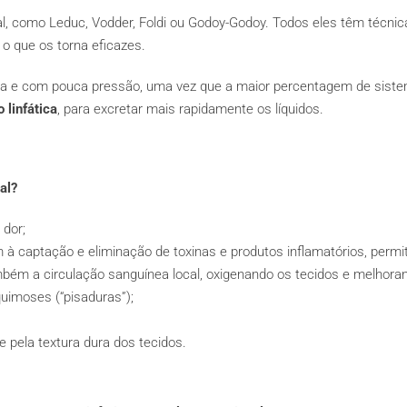
, como Leduc, Vodder, Foldi ou Godoy-Godoy. Todos eles têm técni
 o que os torna eficazes.
a e com pouca pressão, uma vez que a maior percentagem de sistema 
 linfática
, para excretar mais rapidamente os líquidos.
al?
 dor;
 à captação e eliminação de toxinas e produtos inflamatórios, permi
mbém a circulação sanguínea local, oxigenando os tecidos e melhorand
imoses (“pisaduras”);
e pela textura dura dos tecidos.