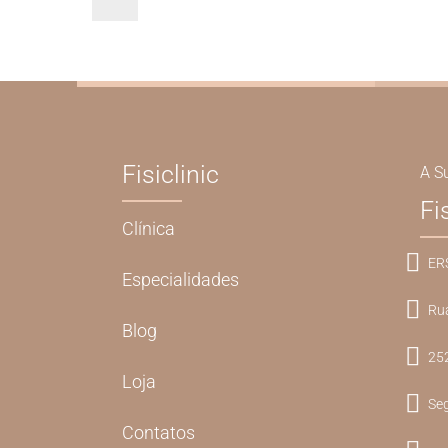
Fisiclinic
A S
Fi
Clínica
ER
Especialidades
Rua
Blog
252
Loja
Seg
Contatos