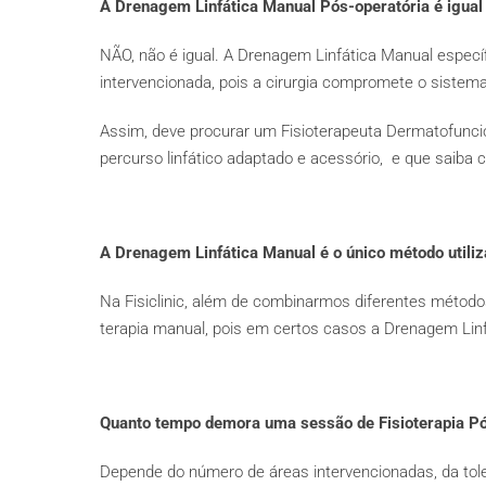
A Drenagem Linfática Manual Pós-operatória é igual
NÃO, não é igual. A Drenagem Linfática Manual específ
intervencionada, pois a cirurgia compromete o sistema
Assim, deve procurar um Fisioterapeuta Dermatofuncio
percurso linfático adaptado e acessório, e que saiba c
A Drenagem Linfática Manual é o único método utiliz
Na Fisiclinic, além de combinarmos diferentes método
terapia manual, pois em certos casos a Drenagem Linf
Quanto tempo demora uma sessão de Fisioterapia Pó
Depende do número de áreas intervencionadas, da tol