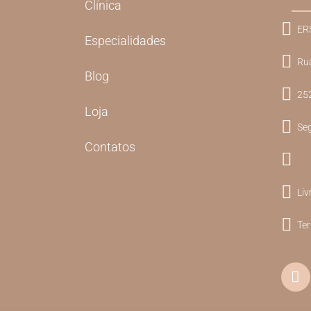
Clínica
ER
Especialidades
Rua
Blog
252
Loja
Seg
Contatos
Liv
Te