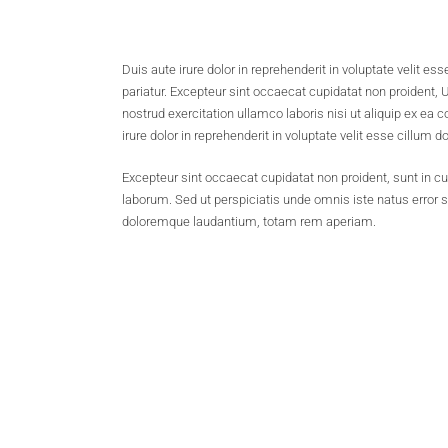
Duis aute irure dolor in reprehenderit in voluptate velit ess
pariatur. Excepteur sint occaecat cupidatat non proident,
nostrud exercitation ullamco laboris nisi ut aliquip ex e
irure dolor in reprehenderit in voluptate velit esse cillum do
Excepteur sint occaecat cupidatat non proident, sunt in cul
laborum. Sed ut perspiciatis unde omnis iste natus error
doloremque laudantium, totam rem aperiam.
RECEPTION INFORMATIONS