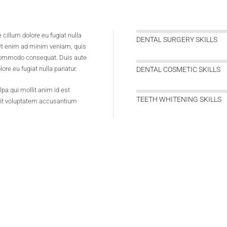
e cillum dolore eu fugiat nulla
DENTAL SURGERY SKILLS
 Ut enim ad minim veniam, quis
a commodo consequat. Duis aute
lore eu fugiat nulla pariatur.
DENTAL COSMETIC SKILLS
pa qui mollit anim id est
TEETH WHITENING SKILLS
 sit voluptatem accusantium
NURSING SERVICES